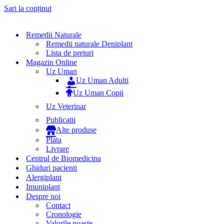
Sari la conținut
Remedii Naturale
Remedii naturale Deniplant
Lista de preturi
Magazin Online
Uz Uman
Uz Uman Adulti
Uz Uman Copii
Uz Veterinar
Publicatii
Alte produse
Plata
Livrare
Centrul de Biomedicina
Ghiduri pacienti
Alergiplant
Imuniplant
Despre noi
Contact
Cronologie
Valorile noaste