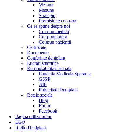
Viziune
Misiune
Strategie
Promisiunea noastra
Ce se spune despre noi
Ce spun medicii
Ce spune presa
Ce spun pacientii
Certificate
Documente
Conferinte deniplant
Lucrari stiintifice
Responsabilitate sociala
Fundatia Medicala Speranta
GSPP
AIP
Publicitate Deniplant
Retele sociale
Blog
Forum
Facebook
Pagina utilizatorilor
EGO
Radio Deniplant