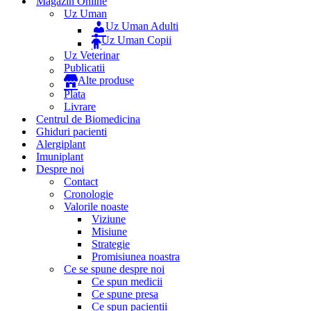
Magazin Online
Uz Uman
Uz Uman Adulti
Uz Uman Copii
Uz Veterinar
Publicatii
Alte produse
Plata
Livrare
Centrul de Biomedicina
Ghiduri pacienti
Alergiplant
Imuniplant
Despre noi
Contact
Cronologie
Valorile noaste
Viziune
Misiune
Strategie
Promisiunea noastra
Ce se spune despre noi
Ce spun medicii
Ce spune presa
Ce spun pacientii