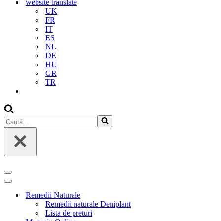
website translate
UK
FR
IT
ES
NL
DE
HU
GR
TR
Caută...
Meniu
de
Meniu
navigare
de
Remedii Naturale
navigare
Remedii naturale Deniplant
Lista de preturi