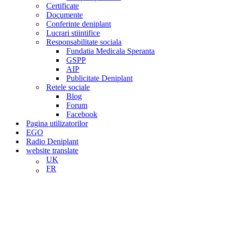
Certificate
Documente
Conferinte deniplant
Lucrari stiintifice
Responsabilitate sociala
Fundatia Medicala Speranta
GSPP
AIP
Publicitate Deniplant
Retele sociale
Blog
Forum
Facebook
Pagina utilizatorilor
EGO
Radio Deniplant
website translate
UK
FR