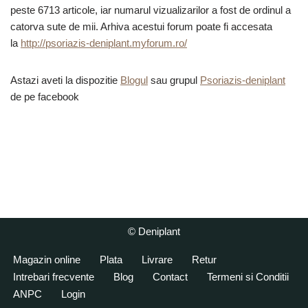
peste 6713 articole, iar numarul vizualizarilor a fost de ordinul a
catorva sute de mii. Arhiva acestui forum poate fi accesata
la
http://psoriazis-deniplant.myforum.ro/
Astazi aveti la dispozitie
Blogul
sau grupul
Psoriazis-deniplant
de pe facebook
© Deniplant
Magazin online
Plata
Livrare
Retur
Intrebari frecvente
Blog
Contact
Termeni si Conditii
ANPC
Login