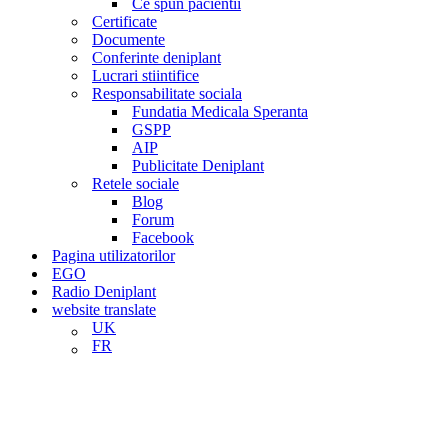
Ce spun pacientii
Certificate
Documente
Conferinte deniplant
Lucrari stiintifice
Responsabilitate sociala
Fundatia Medicala Speranta
GSPP
AIP
Publicitate Deniplant
Retele sociale
Blog
Forum
Facebook
Pagina utilizatorilor
EGO
Radio Deniplant
website translate
UK
FR