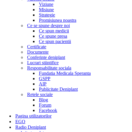
Viziune
Misiune
Strategie
Promisiunea noastra
Ce se spune despre noi
Ce spun medicii
Ce spune presa
Ce spun pacientii
Certificate
Documente
Conferinte deniplant
Lucrari stiintifice
Responsabilitate sociala
Fundatia Medicala Speranta
GSPP
AIP
Publicitate Deniplant
Retele sociale
Blog
Forum
Facebook
Pagina utilizatorilor
EGO
Radio Deniplant