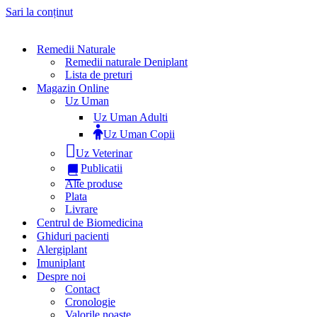
Sari la conținut
Remedii Naturale
Remedii naturale Deniplant
Lista de preturi
Magazin Online
Uz Uman
Uz Uman Adulti
Uz Uman Copii
Uz Veterinar
Publicatii
Alte produse
Plata
Livrare
Centrul de Biomedicina
Ghiduri pacienti
Alergiplant
Imuniplant
Despre noi
Contact
Cronologie
Valorile noaste