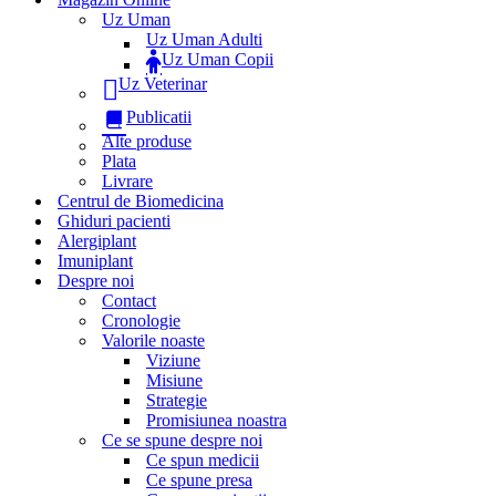
Uz Uman
Uz Uman Adulti
Uz Uman Copii
Uz Veterinar
Publicatii
Alte produse
Plata
Livrare
Centrul de Biomedicina
Ghiduri pacienti
Alergiplant
Imuniplant
Despre noi
Contact
Cronologie
Valorile noaste
Viziune
Misiune
Strategie
Promisiunea noastra
Ce se spune despre noi
Ce spun medicii
Ce spune presa