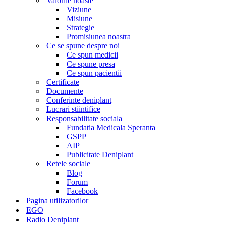
Valorile noaste
Viziune
Misiune
Strategie
Promisiunea noastra
Ce se spune despre noi
Ce spun medicii
Ce spune presa
Ce spun pacientii
Certificate
Documente
Conferinte deniplant
Lucrari stiintifice
Responsabilitate sociala
Fundatia Medicala Speranta
GSPP
AIP
Publicitate Deniplant
Retele sociale
Blog
Forum
Facebook
Pagina utilizatorilor
EGO
Radio Deniplant