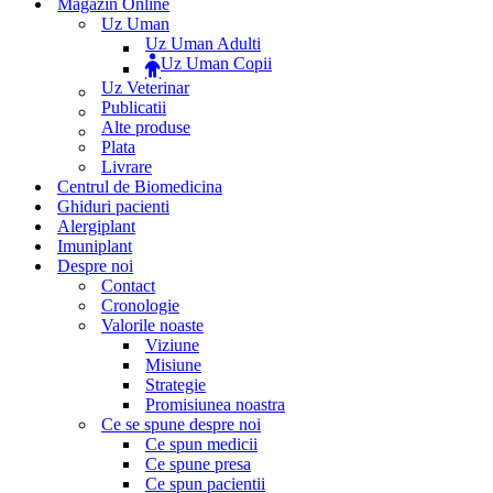
Magazin Online
Uz Uman
Uz Uman Adulti
Uz Uman Copii
Uz Veterinar
Publicatii
Alte produse
Plata
Livrare
Centrul de Biomedicina
Ghiduri pacienti
Alergiplant
Imuniplant
Despre noi
Contact
Cronologie
Valorile noaste
Viziune
Misiune
Strategie
Promisiunea noastra
Ce se spune despre noi
Ce spun medicii
Ce spune presa
Ce spun pacientii