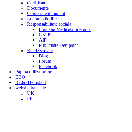
Certificate
Documente
Conferinte deniplant
Lucrari stiintifice
Responsabilitate sociala
Fundatia Medicala Speranta
GSPP
AIP
Publicitate Deniplant
Retele sociale
Blog
Forum
Facebook
Pagina utilizatorilor
EGO
Radio Deniplant
website translate
UK
FR