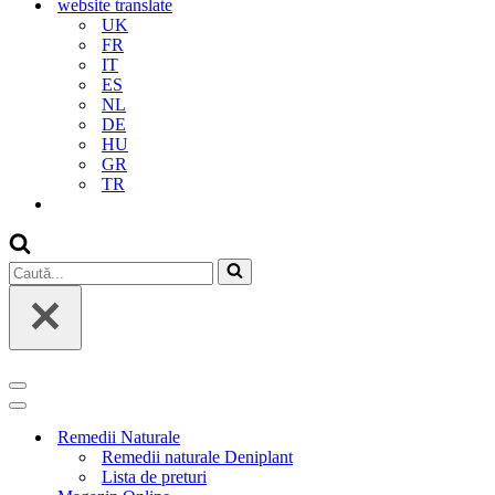
website translate
UK
FR
IT
ES
NL
DE
HU
GR
TR
Caută...
Meniu
de
Meniu
navigare
de
Remedii Naturale
navigare
Remedii naturale Deniplant
Lista de preturi