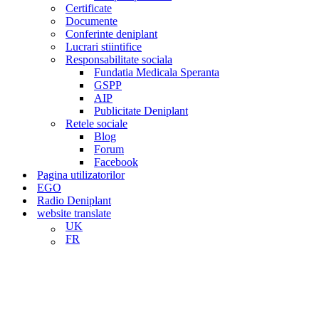
Certificate
Documente
Conferinte deniplant
Lucrari stiintifice
Responsabilitate sociala
Fundatia Medicala Speranta
GSPP
AIP
Publicitate Deniplant
Retele sociale
Blog
Forum
Facebook
Pagina utilizatorilor
EGO
Radio Deniplant
website translate
UK
FR