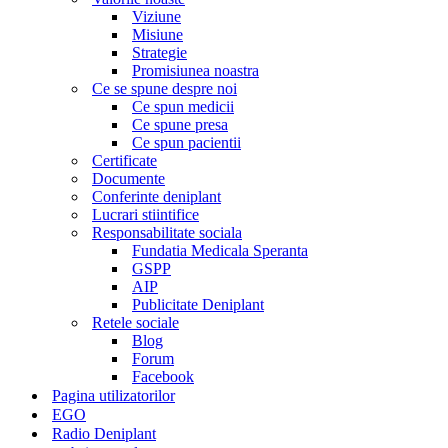
Viziune
Misiune
Strategie
Promisiunea noastra
Ce se spune despre noi
Ce spun medicii
Ce spune presa
Ce spun pacientii
Certificate
Documente
Conferinte deniplant
Lucrari stiintifice
Responsabilitate sociala
Fundatia Medicala Speranta
GSPP
AIP
Publicitate Deniplant
Retele sociale
Blog
Forum
Facebook
Pagina utilizatorilor
EGO
Radio Deniplant