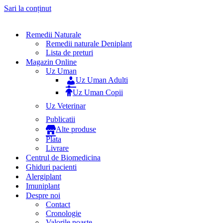
Sari la conținut
Remedii Naturale
Remedii naturale Deniplant
Lista de preturi
Magazin Online
Uz Uman
Uz Uman Adulti
Uz Uman Copii
Uz Veterinar
Publicatii
Alte produse
Plata
Livrare
Centrul de Biomedicina
Ghiduri pacienti
Alergiplant
Imuniplant
Despre noi
Contact
Cronologie
Valorile noaste