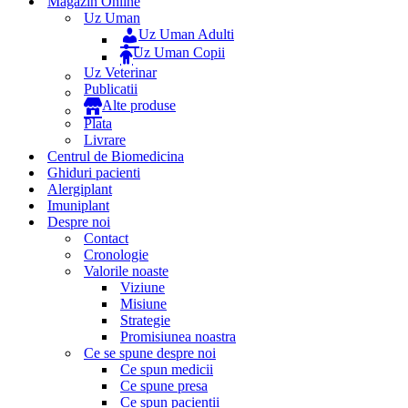
Magazin Online
Uz Uman
Uz Uman Adulti
Uz Uman Copii
Uz Veterinar
Publicatii
Alte produse
Plata
Livrare
Centrul de Biomedicina
Ghiduri pacienti
Alergiplant
Imuniplant
Despre noi
Contact
Cronologie
Valorile noaste
Viziune
Misiune
Strategie
Promisiunea noastra
Ce se spune despre noi
Ce spun medicii
Ce spune presa
Ce spun pacientii