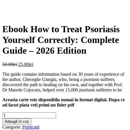
Ebook How to Treat Psoriasis
Yourself Correctly: Complete
Guide – 2026 Edition
Prețul
Prețul
50.00
lei
25.00
lei
inițial
curent
The guide contains information based on 30 years of experience of
a
este:
the author, Gheorghe Giurgiu, who, being a psoriasis sufferer,
fost:
25.00lei.
discovered the path to healing on his own, and together with Prof.
50.00lei.
Dr Manole Cojocaru, helped over 15,000 psoriasis sufferers to he
Aceasta carte este disponibila numai in format digital. Dupa ce
ati facut plata veti primi un fisier pdf
Cantitate
Ebook
Adaugă în coș
How
Categorie:
Publicatii