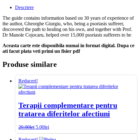
to
Treat
Descriere
Psoriasis
Yourself
The guide contains information based on 30 years of experience of
Correctly:
the author, Gheorghe Giurgiu, who, being a psoriasis sufferer,
Complete
discovered the path to healing on his own, and together with Prof.
Guide
Dr Manole Cojocaru, helped over 15,000 psoriasis sufferers to he
–
2026
Aceasta carte este disponibila numai in format digital. Dupa ce
Edition
ati facut plata veti primi un fisier pdf
Produse similare
Reduceri!
Terapii complementare pentru
tratarea diferitelor afectiuni
Prețul
Prețul
20.00
lei
5.00
lei
inițial
curent
a
este:
Reduceri!