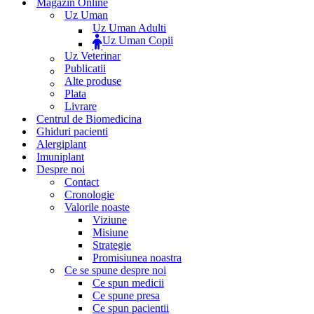
Magazin Online
Uz Uman
Uz Uman Adulti
Uz Uman Copii
Uz Veterinar
Publicatii
Alte produse
Plata
Livrare
Centrul de Biomedicina
Ghiduri pacienti
Alergiplant
Imuniplant
Despre noi
Contact
Cronologie
Valorile noaste
Viziune
Misiune
Strategie
Promisiunea noastra
Ce se spune despre noi
Ce spun medicii
Ce spune presa
Ce spun pacientii