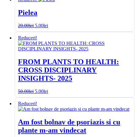
fost:
5.00lei.
20.00lei.
Pielea
Prețul
Prețul
20.00
lei
5.00
lei
inițial
curent
a
este:
Reduceri!
fost:
5.00lei.
20.00lei.
FROM PLANTS TO HEALTH:
CROSS DISCIPLINARY
INSIGHTS- 2025
Prețul
Prețul
50.00
lei
5.00
lei
inițial
curent
a
este:
Reduceri!
fost:
5.00lei.
50.00lei.
Am fost bolnav de psoriazis si cu
plante m-am vindecat