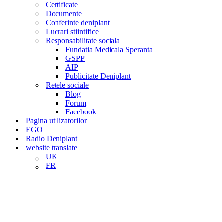
Certificate
Documente
Conferinte deniplant
Lucrari stiintifice
Responsabilitate sociala
Fundatia Medicala Speranta
GSPP
AIP
Publicitate Deniplant
Retele sociale
Blog
Forum
Facebook
Pagina utilizatorilor
EGO
Radio Deniplant
website translate
UK
FR