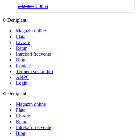
Prețul
Prețul
20.00
lei
5.00
lei
inițial
curent
a
este:
© Deniplant
fost:
5.00lei.
20.00lei.
Magazin online
Plata
Livrare
Retur
Intrebari frecvente
Blog
Contact
Termeni si Conditii
ANPC
Login
© Deniplant
Magazin online
Plata
Livrare
Retur
Intrebari frecvente
Blog