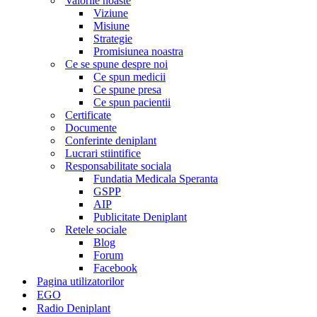
Valorile noaste
Viziune
Misiune
Strategie
Promisiunea noastra
Ce se spune despre noi
Ce spun medicii
Ce spune presa
Ce spun pacientii
Certificate
Documente
Conferinte deniplant
Lucrari stiintifice
Responsabilitate sociala
Fundatia Medicala Speranta
GSPP
AIP
Publicitate Deniplant
Retele sociale
Blog
Forum
Facebook
Pagina utilizatorilor
EGO
Radio Deniplant