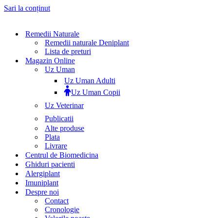
Sari la conținut
Remedii Naturale
Remedii naturale Deniplant
Lista de preturi
Magazin Online
Uz Uman
Uz Uman Adulti
Uz Uman Copii
Uz Veterinar
Publicatii
Alte produse
Plata
Livrare
Centrul de Biomedicina
Ghiduri pacienti
Alergiplant
Imuniplant
Despre noi
Contact
Cronologie