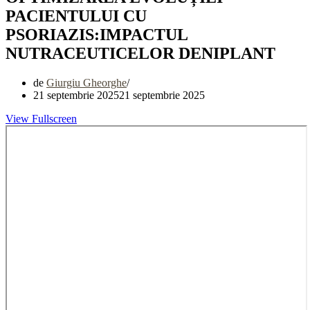
PACIENTULUI CU
PSORIAZIS:IMPACTUL
NUTRACEUTICELOR DENIPLANT
de
Giurgiu Gheorghe
21 septembrie 2025
21 septembrie 2025
View Fullscreen
Skip
to
PDF
content