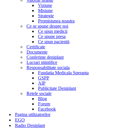
Valorile noaste
Viziune
Misiune
Strategie
Promisiunea noastra
Ce se spune despre noi
Ce spun medicii
Ce spune presa
Ce spun pacientii
Certificate
Documente
Conferinte deniplant
Lucrari stiintifice
Responsabilitate sociala
Fundatia Medicala Speranta
GSPP
AIP
Publicitate Deniplant
Retele sociale
Blog
Forum
Facebook
Pagina utilizatorilor
EGO
Radio Deniplant