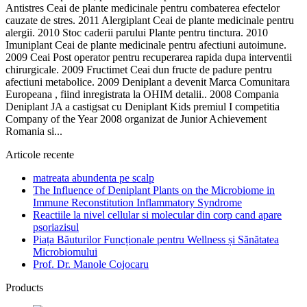
Antistres Ceai de plante medicinale pentru combaterea efectelor
cauzate de stres. 2011 Alergiplant Ceai de plante medicinale pentru
alergii. 2010 Stoc caderii parului Plante pentru tinctura. 2010
Imuniplant Ceai de plante medicinale pentru afectiuni autoimune.
2009 Ceai Post operator pentru recuperarea rapida dupa interventii
chirurgicale. 2009 Fructimet Ceai dun fructe de padure pentru
afectiuni metabolice. 2009 Deniplant a devenit Marca Comunitara
Europeana , fiind inregistrata la OHIM detalii.. 2008 Compania
Deniplant JA a castigsat cu Deniplant Kids premiul I competitia
Company of the Year 2008 organizat de Junior Achievement
Romania si...
Articole recente
matreata abundenta pe scalp
The Influence of Deniplant Plants on the Microbiome in
Immune Reconstitution Inflammatory Syndrome
Reactiile la nivel cellular si molecular din corp cand apare
psoriazisul
Piața Băuturilor Funcționale pentru Wellness și Sănătatea
Microbiomului
Prof. Dr. Manole Cojocaru
Products