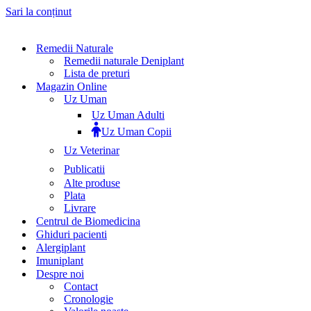
Sari la conținut
Remedii Naturale
Remedii naturale Deniplant
Lista de preturi
Magazin Online
Uz Uman
Uz Uman Adulti
Uz Uman Copii
Uz Veterinar
Publicatii
Alte produse
Plata
Livrare
Centrul de Biomedicina
Ghiduri pacienti
Alergiplant
Imuniplant
Despre noi
Contact
Cronologie