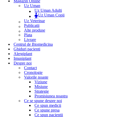
Magazin Online
Uz Uman
Uz Uman Adulti
Uz Uman Copii
Uz Veterinar
Publicatii
Alte produse
Plata
Livrare
Centrul de Biomedicina
Ghiduri pacienti
Alergiplant
Imuniplant
Despre noi
Contact
Cronologie
Valorile noaste
Viziune
Misiune
Strategie
Promisiunea noastra
Ce se spune despre noi
Ce spun medicii
Ce spune presa
Ce spun pacientii