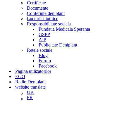
Certificate
Documente
Conferinte deniplant
Lucrari stiintifice
Responsabilitate sociala
Fundatia Medicala Speranta
GSPP
AIP
Publicitate Deniplant
Retele sociale
Blog
Forum
Facebook
Pagina utilizatorilor
EGO
Radio Deniplant
website translate
UK
FR