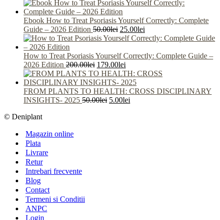
Ebook How to Treat Psoriasis Yourself Correctly: Complete
Prețul
Prețul
Guide – 2026 Edition
50.00
lei
25.00
lei
inițial
curent
a
este:
fost:
25.00lei.
How to Treat Psoriasis Yourself Correctly: Complete Guide –
Prețul
50.00lei.
Prețul
2026 Edition
200.00
lei
179.00
lei
inițial
curent
a
este:
fost:
179.00lei.
FROM PLANTS TO HEALTH: CROSS DISCIPLINARY
200.00lei.
Prețul
Prețul
INSIGHTS- 2025
50.00
lei
5.00
lei
inițial
curent
© Deniplant
a
este:
fost:
5.00lei.
Magazin online
50.00lei.
Plata
Livrare
Retur
Intrebari frecvente
Blog
Contact
Termeni si Conditii
ANPC
Login