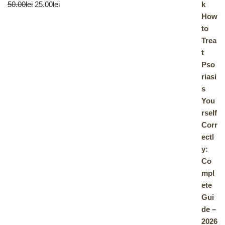
50.00
lei
25.00
lei