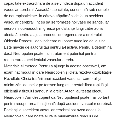
capacitate extraordinară de a se vindeca după un accident
vascular cerebral. Această capacitate, cunoscută sub numele
de neuroplasticitate. În câteva săptămâni de la un accident
vascular cerebral, încep să se formeze noi vase de sânge, iar
neuronii nou-născuți migrează pe distanțe lungi către zona
afectată pentru a ajuta procesul de regenerare a creierului.
Obiectiv Procesul de vindecare nu poate avea loc de la sine.
Este nevoie de ajutorul tău pentru a-l activa. Pentru a determina
dacă Neuropolen poate fi un tratament potențial pentru
recuperarea accidentului vascular cerebral.
Materiale și metode Pentru a ajunge la aceste observații, am
examinat modul în care Neuropolen și dieta rezolvă dizabilitățile.
Rezultate Cheia tratării unui accident vascular cerebral și
minimizării daunelor pe termen lung este restabilirea rapidă și
eficientă a fluxului sanguin la creier. Autorii au testat efectul
Neuropolen. Am descoperit că Neuropolenul poate fi important
pentru recuperarea funcțională după accident vascular cerebral.
Pacienții cu accident vascular cerebral pot avea acces la
Neuropolen, care poate ajuta la minimizarea gradului de