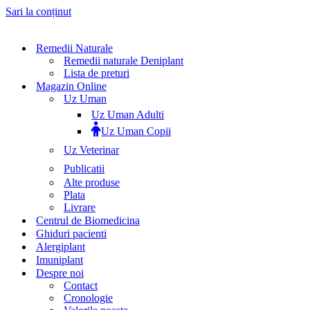
Sari la conținut
Remedii Naturale
Remedii naturale Deniplant
Lista de preturi
Magazin Online
Uz Uman
Uz Uman Adulti
Uz Uman Copii
Uz Veterinar
Publicatii
Alte produse
Plata
Livrare
Centrul de Biomedicina
Ghiduri pacienti
Alergiplant
Imuniplant
Despre noi
Contact
Cronologie