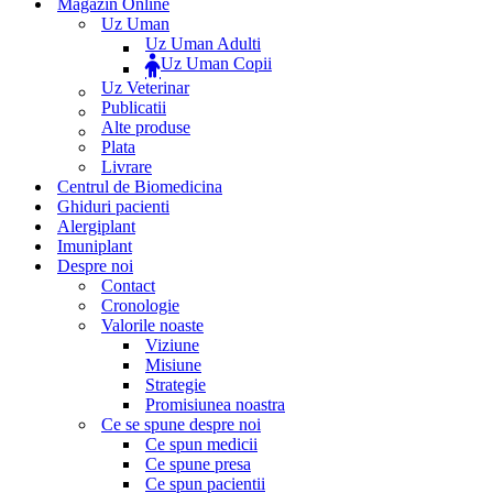
Magazin Online
Uz Uman
Uz Uman Adulti
Uz Uman Copii
Uz Veterinar
Publicatii
Alte produse
Plata
Livrare
Centrul de Biomedicina
Ghiduri pacienti
Alergiplant
Imuniplant
Despre noi
Contact
Cronologie
Valorile noaste
Viziune
Misiune
Strategie
Promisiunea noastra
Ce se spune despre noi
Ce spun medicii
Ce spune presa
Ce spun pacientii