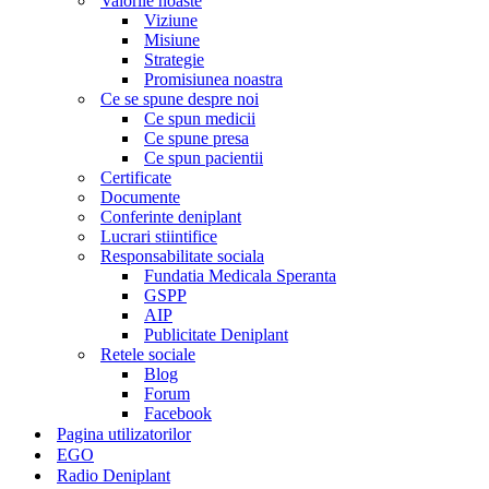
Valorile noaste
Viziune
Misiune
Strategie
Promisiunea noastra
Ce se spune despre noi
Ce spun medicii
Ce spune presa
Ce spun pacientii
Certificate
Documente
Conferinte deniplant
Lucrari stiintifice
Responsabilitate sociala
Fundatia Medicala Speranta
GSPP
AIP
Publicitate Deniplant
Retele sociale
Blog
Forum
Facebook
Pagina utilizatorilor
EGO
Radio Deniplant