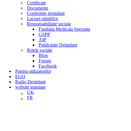
Certificate
Documente
Conferinte deniplant
Lucrari stiintifice
Responsabilitate sociala
Fundatia Medicala Speranta
GSPP
AIP
Publicitate Deniplant
Retele sociale
Blog
Forum
Facebook
Pagina utilizatorilor
EGO
Radio Deniplant
website translate
UK
FR