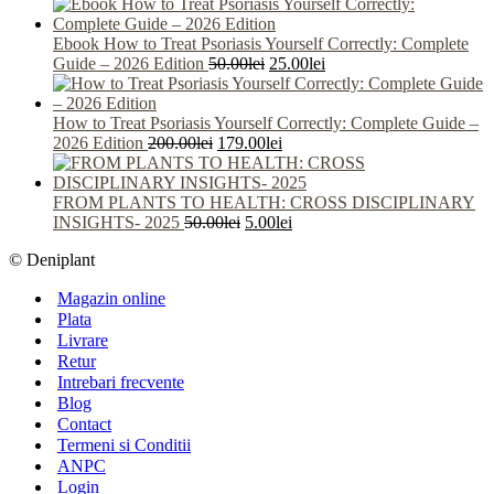
Ebook How to Treat Psoriasis Yourself Correctly: Complete
Prețul
Prețul
Guide – 2026 Edition
50.00
lei
25.00
lei
inițial
curent
a
este:
fost:
25.00lei.
How to Treat Psoriasis Yourself Correctly: Complete Guide –
Prețul
50.00lei.
Prețul
2026 Edition
200.00
lei
179.00
lei
inițial
curent
a
este:
fost:
179.00lei.
FROM PLANTS TO HEALTH: CROSS DISCIPLINARY
200.00lei.
Prețul
Prețul
INSIGHTS- 2025
50.00
lei
5.00
lei
inițial
curent
© Deniplant
a
este:
fost:
5.00lei.
Magazin online
50.00lei.
Plata
Livrare
Retur
Intrebari frecvente
Blog
Contact
Termeni si Conditii
ANPC
Login