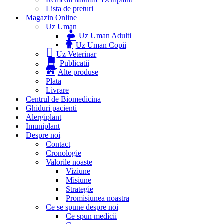
Lista de preturi
Magazin Online
Uz Uman
Uz Uman Adulti
Uz Uman Copii
Uz Veterinar
Publicatii
Alte produse
Plata
Livrare
Centrul de Biomedicina
Ghiduri pacienti
Alergiplant
Imuniplant
Despre noi
Contact
Cronologie
Valorile noaste
Viziune
Misiune
Strategie
Promisiunea noastra
Ce se spune despre noi
Ce spun medicii