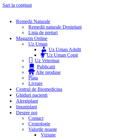
Sari la conținut
Remedii Naturale
Remedii naturale Deniplant
Lista de preturi
Magazin Online
Uz Uman
Uz Uman Adulti
Uz Uman Copii
Uz Veterinar
Publicatii
Alte produse
Plata
Livrare
Centrul de Biomedicina
Ghiduri pacienti
Alergiplant
Imuniplant
Despre noi
Contact
Cronologie
Valorile noaste
Viziune