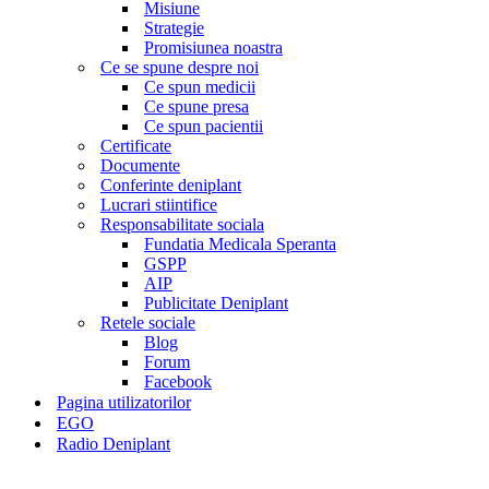
Misiune
Strategie
Promisiunea noastra
Ce se spune despre noi
Ce spun medicii
Ce spune presa
Ce spun pacientii
Certificate
Documente
Conferinte deniplant
Lucrari stiintifice
Responsabilitate sociala
Fundatia Medicala Speranta
GSPP
AIP
Publicitate Deniplant
Retele sociale
Blog
Forum
Facebook
Pagina utilizatorilor
EGO
Radio Deniplant