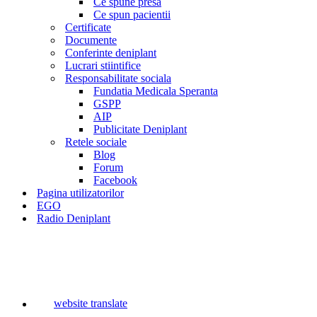
Ce spune presa
Ce spun pacientii
Certificate
Documente
Conferinte deniplant
Lucrari stiintifice
Responsabilitate sociala
Fundatia Medicala Speranta
GSPP
AIP
Publicitate Deniplant
Retele sociale
Blog
Forum
Facebook
Pagina utilizatorilor
EGO
Radio Deniplant
website translate