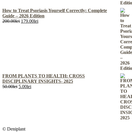
How to Treat Psoriasis Yourself Correctly: Complete
Guide – 2026 Edition
Prețul
Prețul
200.00
lei
179.00
lei
inițial
curent
a
este:
fost:
179.00lei.
200.00lei.
FROM PLANTS TO HEALTH: CROSS
DISCIPLINARY INSIGHTS- 2025
Prețul
Prețul
50.00
lei
5.00
lei
inițial
curent
a
este:
fost:
5.00lei.
50.00lei.
© Deniplant