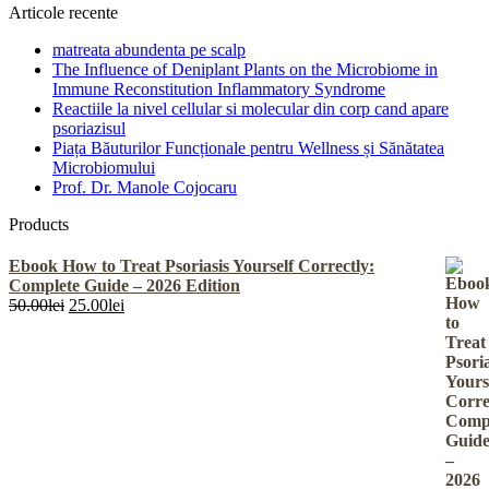
Articole recente
matreata abundenta pe scalp
The Influence of Deniplant Plants on the Microbiome in
Immune Reconstitution Inflammatory Syndrome
Reactiile la nivel cellular si molecular din corp cand apare
psoriazisul
Piața Băuturilor Funcționale pentru Wellness și Sănătatea
Microbiomului
Prof. Dr. Manole Cojocaru
Products
Ebook How to Treat Psoriasis Yourself Correctly:
Complete Guide – 2026 Edition
Prețul
Prețul
50.00
lei
25.00
lei
inițial
curent
a
este:
fost:
25.00lei.
50.00lei.