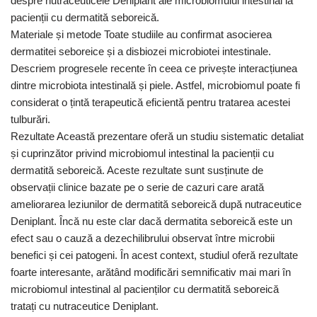
despre nutraceuticele Deniplant ale microbiomului intestinal la
pacienții cu dermatită seboreică.
Materiale și metode Toate studiile au confirmat asocierea
dermatitei seboreice și a disbiozei microbiotei intestinale.
Descriem progresele recente în ceea ce privește interacțiunea
dintre microbiota intestinală și piele. Astfel, microbiomul poate fi
considerat o țintă terapeutică eficientă pentru tratarea acestei
tulburări.
Rezultate Această prezentare oferă un studiu sistematic detaliat
și cuprinzător privind microbiomul intestinal la pacienții cu
dermatită seboreică. Aceste rezultate sunt susținute de
observații clinice bazate pe o serie de cazuri care arată
ameliorarea leziunilor de dermatită seboreică după nutraceutice
Deniplant. Încă nu este clar dacă dermatita seboreică este un
efect sau o cauză a dezechilibrului observat între microbii
benefici și cei patogeni. În acest context, studiul oferă rezultate
foarte interesante, arătând modificări semnificativ mai mari în
microbiomul intestinal al pacienților cu dermatită seboreică
tratați cu nutraceutice Deniplant.