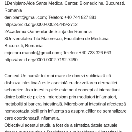
1Deniplant-Aide Sante Medical Center, Biomedicine, Bucuresti,
Romania
deniplant@gmail.com; Telefon: +40 744 827 881
https://orcid.org/0000-0002-5449-2712
2Academia Oamenilor de Știință din România
3Universitatea Titu Maiorescu, Facultatea de Medicina,
Bucuresti, Romania
cojocaru.manole@gmail.com; Telefon: +40 723 326 663
https://orcid.org/0000-0002-7192-7490
Context Un număr tot mai mare de dovezi subliniază că
disbioza intestinală este asociată cu dezvoltarea dermatitei
seboreice. Axa intestin-piele este noul concept al interacțiunii
dintre bolile de piele și microbiom prin mediatori inflamatori,
metaboliți și bariera intestinală. Microbiomul intestinal afectează
homeostazia pielii prin influența sa asupra căilor de semnalizare
care coordonează inflamația.
Obiectivul acestui studiu a fost de a sintetiza datele actuale