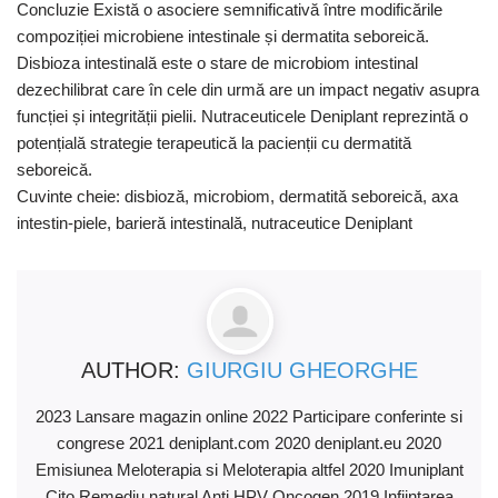
Concluzie Există o asociere semnificativă între modificările
compoziției microbiene intestinale și dermatita seboreică.
Disbioza intestinală este o stare de microbiom intestinal
dezechilibrat care în cele din urmă are un impact negativ asupra
funcției și integrității pielii. Nutraceuticele Deniplant reprezintă o
potențială strategie terapeutică la pacienții cu dermatită
seboreică.
Cuvinte cheie: disbioză, microbiom, dermatită seboreică, axa
intestin-piele, barieră intestinală, nutraceutice Deniplant
AUTHOR:
GIURGIU GHEORGHE
2023 Lansare magazin online 2022 Participare conferinte si
congrese 2021 deniplant.com 2020 deniplant.eu 2020
Emisiunea Meloterapia si Meloterapia altfel 2020 Imuniplant
Cito Remediu natural Anti HPV Oncogen 2019 Infiintarea