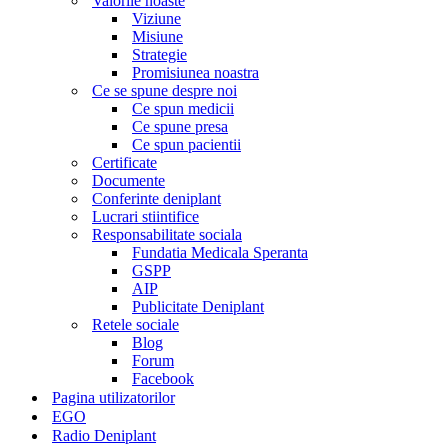
Valorile noaste
Viziune
Misiune
Strategie
Promisiunea noastra
Ce se spune despre noi
Ce spun medicii
Ce spune presa
Ce spun pacientii
Certificate
Documente
Conferinte deniplant
Lucrari stiintifice
Responsabilitate sociala
Fundatia Medicala Speranta
GSPP
AIP
Publicitate Deniplant
Retele sociale
Blog
Forum
Facebook
Pagina utilizatorilor
EGO
Radio Deniplant