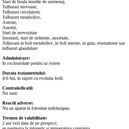
Stari de boala insotite de surmenaj,
Tulburari nervoase,
Tulburari circulatorii,
Tulburari metabolice,
Astenie,
Anemii,
Stari de nervozitate
Insomnii, stari de neliniste, anxietate,
Adjuvant in boli metabolice, in boli interne, in guta, reumatisme sau
tulburari glandulare
Administrare:
In exclusivitate pentru uz extern
Durata tratamentului:
4-6 bai, in raport cu evolutia bolii
Contraindicatii:
Nu sunt.
Reactii adverse:
Nu au aparut la folosinta indelungata.
Termen de valabilitate:
2 ani vezi data de pe prospect;
se pastreaza la intuneric si temperatura constanta