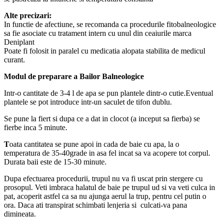
Alte precizari:
In functie de afectiune, se recomanda ca procedurile fitobalneologice
sa fie asociate cu tratament intern cu unul din ceaiurile marca
Deniplant
Poate fi folosit in paralel cu medicatia alopata stabilita de medicul
curant.
Modul de preparare a Bailor Balneologice
Intr-o cantitate de 3-4 l de apa se pun plantele dintr-o cutie.Eventual
plantele se pot introduce intr-un saculet de tifon dublu.
Se pune la fiert si dupa ce a dat in clocot (a inceput sa fierba) se
fierbe inca 5 minute.
T
oata cantitatea se pune apoi in cada de baie cu apa, la o
temperatura de 35-40grade in asa fel incat sa va acopere tot corpul.
Durata baii este de 15-30 minute.
Dupa efectuarea procedurii, trupul nu va fi uscat prin stergere cu
prosopul. Veti imbraca halatul de baie pe trupul ud si va veti culca in
pat, acoperit astfel ca sa nu ajunga aerul la trup, pentru cel putin o
ora. Daca ati transpirat schimbati lenjeria si culcati-va pana
dimineata.