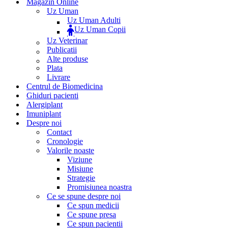
Magazin Online
Uz Uman
Uz Uman Adulti
Uz Uman Copii
Uz Veterinar
Publicatii
Alte produse
Plata
Livrare
Centrul de Biomedicina
Ghiduri pacienti
Alergiplant
Imuniplant
Despre noi
Contact
Cronologie
Valorile noaste
Viziune
Misiune
Strategie
Promisiunea noastra
Ce se spune despre noi
Ce spun medicii
Ce spune presa
Ce spun pacientii