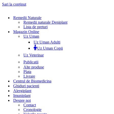
Sari la conținut
Remedii Naturale
Remedii naturale Deniplant
Lista de preturi
Magazin Online
Uz Uman
Uz Uman Adulti
Uz Uman Copii
Uz Veterinar
Publicatii
Alte produse
Plata
Livrare
Centrul de Biomedicina
Ghiduri pacienti
Alergiplant
Imuniplant
Despre noi
Contact
Cronologie