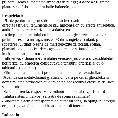
pulbere uscata si macinata ambalata in pungi ; 4 doze a 50 grame
plante vrac folosite pentru baile balneologice.
Proprietati:
-Plante pentru bai, prin substantele active continute, au o actiune
directa la nivelul tegumentelor sau mucoaselor, cu efecte antiseptice,
antiinflamatoare, cicatrizante, sedative,etc.
-In timpul tratamentului cu Plante balneologice, reteaua capilara a
pielii reuseste sa inmagazineze 1/3 din sangele circulant, prin
scoaterea lui dintr-o serie de mari depozite ca ficatul, splina,
plamanii, etc., implicit decongestionarea lor si introducerea lui apoi
in circuitul sanguin normal.
-Influenteaza dinamica circulatiei venoase(provoaca o vasodilatatie
periferica, cu scaderea consecutiva a tensiunii arteriale si cu o
tahicardie moderata)
-Elimina in cantitati mari produsii metabolici de dezasimilare
-Acentueaza metabolismul grasimilor, ca si pe cel al glucidelor si
dezasimilarea protidelor, cu eliminarea consecutiva crescuta de uree
si acid uric
-Scade hidremia, respectiv a continutului apos al organismului
-Inhiba sistemul nervos( senzatia de somn si calmare)
-Substantele active transportate de curentul sanguin ajung in intregul
organism, avand actiune si in anumite boli interne.
Indicat in :