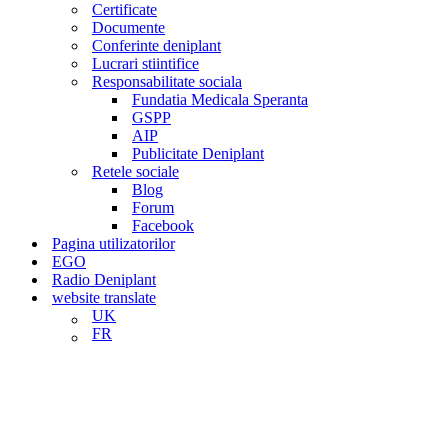
Certificate
Documente
Conferinte deniplant
Lucrari stiintifice
Responsabilitate sociala
Fundatia Medicala Speranta
GSPP
AIP
Publicitate Deniplant
Retele sociale
Blog
Forum
Facebook
Pagina utilizatorilor
EGO
Radio Deniplant
website translate
UK
FR