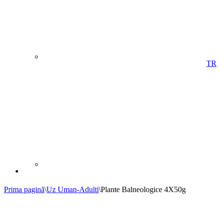
TR
Prima pagină
\
Uz Uman-Adulti
\
Plante Balneologice 4X50g