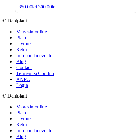
Prețul
Prețul
350.00
lei
300.00
lei
inițial
curent
a
este:
© Deniplant
fost:
300.00lei.
350.00lei.
Magazin online
Plata
Livrare
Retur
Intrebari frecvente
Blog
Contact
Termeni si Conditii
ANPC
Login
© Deniplant
Magazin online
Plata
Livrare
Retur
Intrebari frecvente
Blog