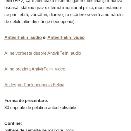
felin (FPV) care afectează sistemul gastrointestinal și măduva
osoasă, slăbind grav sistemul imunitar al pisici, manifestandu-
se prin febră, vărsături, diaree și o scădere severă a numărului
de celule albe din sânge (leucopenie).
AntivirFelin audio
si
AntivirFelin video
AI ne vorbeste despre AntivirFelin audio
AI ne prezinta AntivirFelin video
Ai despre Panleucopenia Felina
Forma de prezentare:
30 capsule de gelatina autodizolvabile
Contine:
pulbere de seminte de roscove=53%