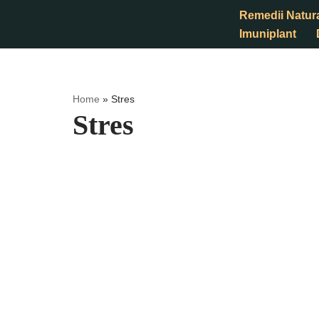
Remedii Natur
Imuniplant
Sari
la
conținut
Home
»
Stres
Stres