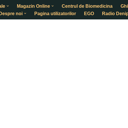
ale
Magazin Online
Centrul de Biomedicina
Ghi
Despre noi
Pagina utilizatorilor
EGO
Radio Denip