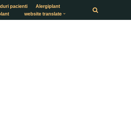
duri pacienti
Alergiplant
lant
website translate