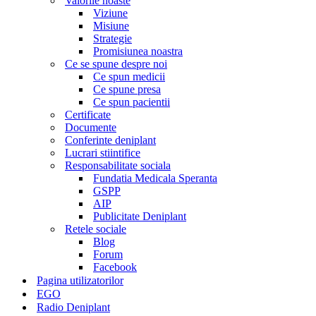
Valorile noaste
Viziune
Misiune
Strategie
Promisiunea noastra
Ce se spune despre noi
Ce spun medicii
Ce spune presa
Ce spun pacientii
Certificate
Documente
Conferinte deniplant
Lucrari stiintifice
Responsabilitate sociala
Fundatia Medicala Speranta
GSPP
AIP
Publicitate Deniplant
Retele sociale
Blog
Forum
Facebook
Pagina utilizatorilor
EGO
Radio Deniplant