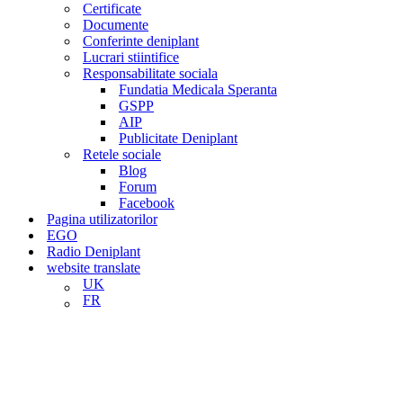
Certificate
Documente
Conferinte deniplant
Lucrari stiintifice
Responsabilitate sociala
Fundatia Medicala Speranta
GSPP
AIP
Publicitate Deniplant
Retele sociale
Blog
Forum
Facebook
Pagina utilizatorilor
EGO
Radio Deniplant
website translate
UK
FR