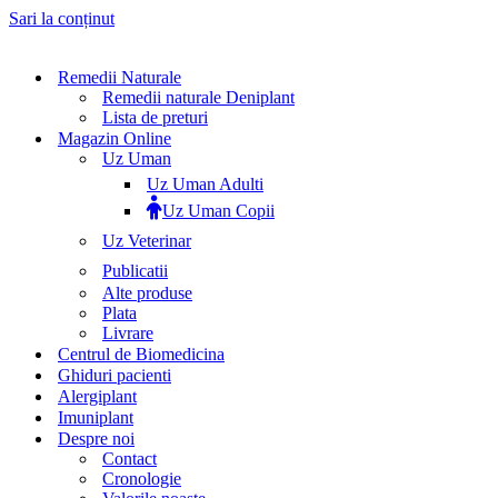
Sari la conținut
Remedii Naturale
Remedii naturale Deniplant
Lista de preturi
Magazin Online
Uz Uman
Uz Uman Adulti
Uz Uman Copii
Uz Veterinar
Publicatii
Alte produse
Plata
Livrare
Centrul de Biomedicina
Ghiduri pacienti
Alergiplant
Imuniplant
Despre noi
Contact
Cronologie