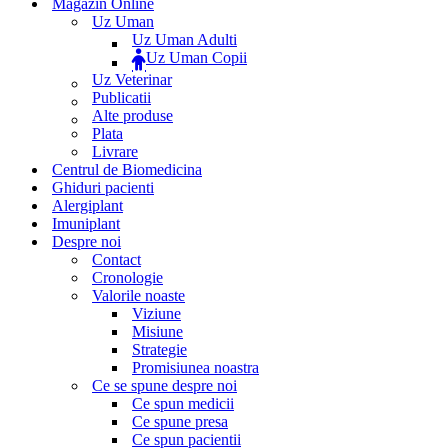
Magazin Online
Uz Uman
Uz Uman Adulti
Uz Uman Copii
Uz Veterinar
Publicatii
Alte produse
Plata
Livrare
Centrul de Biomedicina
Ghiduri pacienti
Alergiplant
Imuniplant
Despre noi
Contact
Cronologie
Valorile noaste
Viziune
Misiune
Strategie
Promisiunea noastra
Ce se spune despre noi
Ce spun medicii
Ce spune presa
Ce spun pacientii