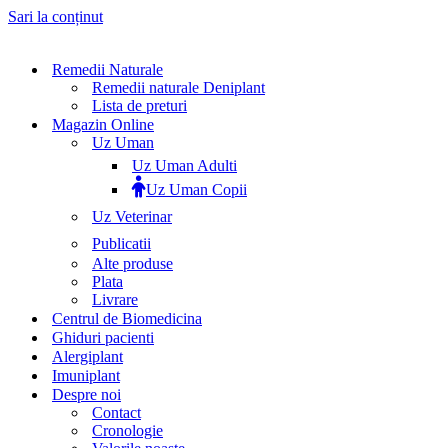
Sari la conținut
Remedii Naturale
Remedii naturale Deniplant
Lista de preturi
Magazin Online
Uz Uman
Uz Uman Adulti
Uz Uman Copii
Uz Veterinar
Publicatii
Alte produse
Plata
Livrare
Centrul de Biomedicina
Ghiduri pacienti
Alergiplant
Imuniplant
Despre noi
Contact
Cronologie