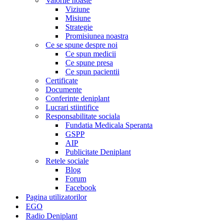
Valorile noaste
Viziune
Misiune
Strategie
Promisiunea noastra
Ce se spune despre noi
Ce spun medicii
Ce spune presa
Ce spun pacientii
Certificate
Documente
Conferinte deniplant
Lucrari stiintifice
Responsabilitate sociala
Fundatia Medicala Speranta
GSPP
AIP
Publicitate Deniplant
Retele sociale
Blog
Forum
Facebook
Pagina utilizatorilor
EGO
Radio Deniplant