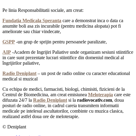
Pe linia Responsabilitatii sociale, am creat:
Fundatia Medicala Speranta
care a demonstrat inca o data ca
anumite boli asa zis incurabile (pentru medicina alopata) pot fi
ameliorate sau chiar vindecate,
GSPP
-un grup de sprijin pentru persoanele paralizate,
AIP
-Academ de Ingrijiri Paliative unde organizam sesiuni stiintifice
in care sunt prezentate lucrari stiintifice din domeniul medical al
îngrijirilor paliative,
Radio Deniplant
– un post de radio online cu caracter educational
medical si muzical
Cu echipa de medici, farmacisti, biologi, chimisiti, fizicieni de la
Centrul de Biomedicina, am creat emisiunea
Meloterapia
care este
difuzata 24/7 la
Radio Deniplant
si la
radiovocativ.com
, doua
posturi de radio online, in cadrul careia transmitem informatii
medicale pe intelesul ascultatorilor, combinte cu muzica clasica,
realizand astfel doua ore de meloterapie.
© Deniplant