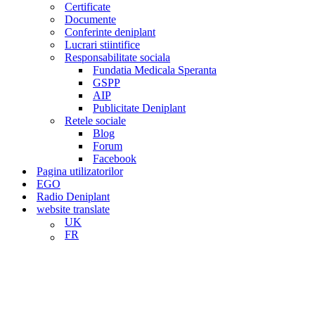
Certificate
Documente
Conferinte deniplant
Lucrari stiintifice
Responsabilitate sociala
Fundatia Medicala Speranta
GSPP
AIP
Publicitate Deniplant
Retele sociale
Blog
Forum
Facebook
Pagina utilizatorilor
EGO
Radio Deniplant
website translate
UK
FR