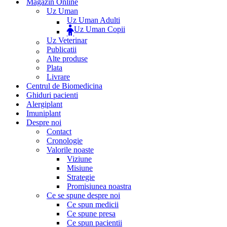
Magazin Online
Uz Uman
Uz Uman Adulti
Uz Uman Copii
Uz Veterinar
Publicatii
Alte produse
Plata
Livrare
Centrul de Biomedicina
Ghiduri pacienti
Alergiplant
Imuniplant
Despre noi
Contact
Cronologie
Valorile noaste
Viziune
Misiune
Strategie
Promisiunea noastra
Ce se spune despre noi
Ce spun medicii
Ce spune presa
Ce spun pacientii