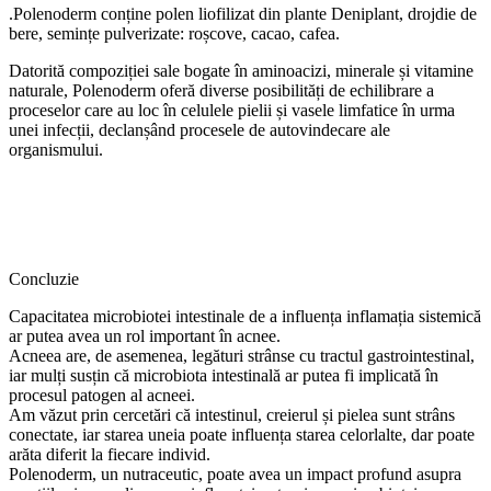
.Polenoderm conține polen liofilizat din plante Deniplant, drojdie de
bere, semințe pulverizate: roșcove, cacao, cafea.
Datorită compoziției sale bogate în aminoacizi, minerale și vitamine
naturale, Polenoderm oferă diverse posibilități de echilibrare a
proceselor care au loc în celulele pielii și vasele limfatice în urma
unei infecții, declanșând procesele de autovindecare ale
organismului.
Concluzie
Capacitatea microbiotei intestinale de a influența inflamația sistemică
ar putea avea un rol important în acnee.
Acneea are, de asemenea, legături strânse cu tractul gastrointestinal,
iar mulți susțin că microbiota intestinală ar putea fi implicată în
procesul patogen al acneei.
Am văzut prin cercetări că intestinul, creierul și pielea sunt strâns
conectate, iar starea uneia poate influența starea celorlalte, dar poate
arăta diferit la fiecare individ.
Polenoderm, un nutraceutic, poate avea un impact profund asupra