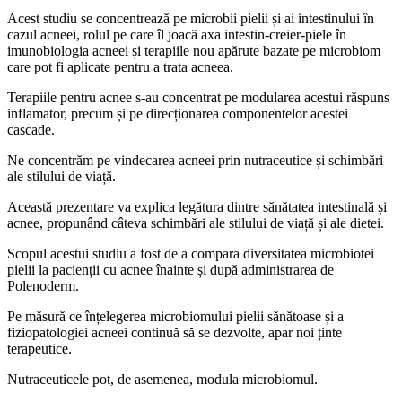
Acest studiu se concentrează pe microbii pielii și ai intestinului în
cazul acneei, rolul pe care îl joacă axa intestin-creier-piele în
imunobiologia acneei și terapiile nou apărute bazate pe microbiom
care pot fi aplicate pentru a trata acneea.
Terapiile pentru acnee s-au concentrat pe modularea acestui răspuns
inflamator, precum și pe direcționarea componentelor acestei
cascade.
Ne concentrăm pe vindecarea acneei prin nutraceutice și schimbări
ale stilului de viață.
Această prezentare va explica legătura dintre sănătatea intestinală și
acnee, propunând câteva schimbări ale stilului de viață și ale dietei.
Scopul acestui studiu a fost de a compara diversitatea microbiotei
pielii la pacienții cu acnee înainte și după administrarea de
Polenoderm.
Pe măsură ce înțelegerea microbiomului pielii sănătoase și a
fiziopatologiei acneei continuă să se dezvolte, apar noi ținte
terapeutice.
Nutraceuticele pot, de asemenea, modula microbiomul.