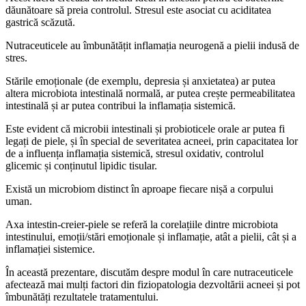
dăunătoare să preia controlul. Stresul este asociat cu aciditatea
gastrică scăzută.
Nutraceuticele au îmbunătățit inflamația neurogenă a pielii indusă de
stres.
Stările emoționale (de exemplu, depresia și anxietatea) ar putea
altera microbiota intestinală normală, ar putea crește permeabilitatea
intestinală și ar putea contribui la inflamația sistemică.
Este evident că microbii intestinali și probioticele orale ar putea fi
legați de piele, și în special de severitatea acneei, prin capacitatea lor
de a influența inflamația sistemică, stresul oxidativ, controlul
glicemic și conținutul lipidic tisular.
Există un microbiom distinct în aproape fiecare nișă a corpului
uman.
Axa intestin-creier-piele se referă la corelațiile dintre microbiota
intestinului, emoții/stări emoționale și inflamație, atât a pielii, cât și a
inflamației sistemice.
În această prezentare, discutăm despre modul în care nutraceuticele
afectează mai mulți factori din fiziopatologia dezvoltării acneei și pot
îmbunătăți rezultatele tratamentului.