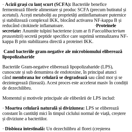
·
Acizii grași cu lanț scurt (SCFA):
Bacteriile benefice
fermentează fibrele alimentare și produc SCFA (precum butiratul și
acetatul). Acești metaboliți au proprietăți antiinflamatoare puternice
și stabilizează complexul IKK, blocând activarea NF-kappa B și
reducând citokinele inflamatoare. ·
Proteinele
secretate:
Anumite tulpini bacteriene (cum ar fi
Faecalibacterium
prausnitzii
) secretă peptide specifice care suprimă semnalizarea NF-
kappa B prin stabilizarea directă a proteinei IKK.
Cand bacteriile gram-negative ale microbiomului eliberează
lipopolizaharide
Bacteriile Gram-negative eliberează lipopolizaharide (LPS),
cunoscute și sub denumirea de endotoxine, în principal atunci
când
membrana lor celulară se degradează
sau când mor și se
dezintegrează (lizează). Acest proces este accelerat masiv în condiții
de dezechilibru.
Momentul și motivele principale ale eliberării de LPS includ:
·
Moartea celulară naturală și diviziunea:
LPS se eliberează
constant în cantități mici în timpul ciclului normal de viață, creștere
și diviziune a bacteriilor.
·
Disbioza intestinală:
Un dezechilibru al florei (creșterea