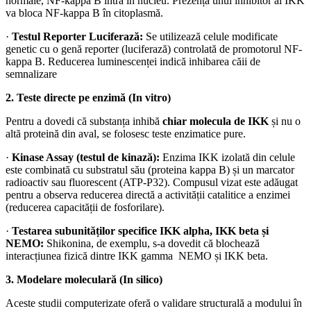
normale, NF-kappa B intră în nucleu. Prezența unui inhibitor al IKK
va bloca NF-kappa B în citoplasmă.
·
Testul Reporter Luciferază:
Se utilizează celule modificate
genetic cu o genă reporter (luciferază) controlată de promotorul NF-
kappa B. Reducerea luminescenței indică inhibarea căii de
semnalizare
2. Teste directe pe enzimă (In vitro)
Pentru a dovedi că substanța inhibă
chiar molecula de IKK
și nu o
altă proteină din aval, se folosesc teste enzimatice pure.
·
Kinase Assay (testul de kinază):
Enzima IKK izolată din celule
este combinată cu substratul său (proteina kappa B) și un marcator
radioactiv sau fluorescent (ATP-P32). Compusul vizat este adăugat
pentru a observa reducerea directă a activității catalitice a enzimei
(reducerea capacității de fosforilare).
·
Testarea subunităților specifice IKK alpha, IKK beta și
NEMO:
Shikonina, de exemplu, s-a dovedit că blochează
interacțiunea fizică dintre IKK gamma NEMO și IKK beta.
3. Modelare moleculară (In silico)
Aceste studii computerizate oferă o validare structurală a modului în