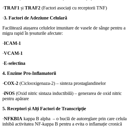
·
TRAF1
și
TRAF2
(Factori asociați cu receptorii TNF)
·
3. Factori de Adeziune Celulară
Facilitează atașarea celulelor imunitare de vasele de sânge pentru a
migra rapid în țesuturile afectate:
·
ICAM-1
·
VCAM-1
·
E-selectina
4. Enzime Pro-Inflamatorii
·
COX-2
(Ciclooxigenaza-2) – sinteza prostaglandinelor
·
iNOS
(Oxid nitric sintaza inductibilă) – generarea de oxid nitric
pentru apărare
5. Receptori și Alți Factori de Transcripție
·
NFKBIA
kappa B alpha – o buclă de autoreglare prin care celula
inhibă activitatea NF-kappa B pentru a evita o inflamație cronică