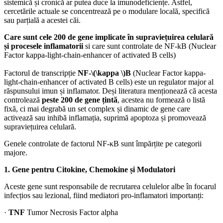
sistemică și cronică ar putea duce la imunodeficiențe. Astfel,
cercetările actuale se concentrează pe o modulare locală, specifică
sau parțială a acestei căi.
Care sunt cele 200 de gene implicate în supraviețuirea celulară
și procesele inflamatorii
si care sunt controlate de NF-kB (Nuclear
Factor kappa-light-chain-enhancer of activated B cells)
Factorul de transcripție
NF-\(\kappa \)B
(Nuclear Factor kappa-
light-chain-enhancer of activated B cells) este un regulator major al
răspunsului imun și inflamator. Deși literatura menționează că acesta
controlează
peste 200 de gene țintă
, acestea nu formează o listă
fixă, ci mai degrabă un set complex și dinamic de gene care
activează sau inhibă inflamația, suprimă apoptoza și promovează
supraviețuirea celulară.
Genele controlate de factorul NF-κB sunt împărțite pe categorii
majore.
1. Gene pentru Citokine, Chemokine și Modulatori
Aceste gene sunt responsabile de recrutarea celulelor albe în focarul
infecțios sau lezional, fiind mediatori pro-inflamatori importanți:
·
TNF
Tumor Necrosis Factor alpha