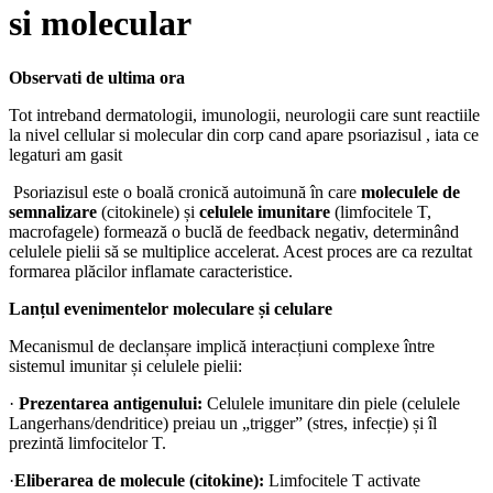
si molecular
Observati de ultima ora
Tot intreband dermatologii, imunologii, neurologii care sunt reactiile
la nivel cellular si molecular din corp cand apare psoriazisul , iata ce
legaturi am gasit
Psoriazisul este o boală cronică autoimună în care
moleculele de
semnalizare
(citokinele) și
celulele imunitare
(limfocitele T,
macrofagele) formează o buclă de feedback negativ, determinând
celulele pielii să se multiplice accelerat. Acest proces are ca rezultat
formarea plăcilor inflamate caracteristice.
Lanțul evenimentelor moleculare și celulare
Mecanismul de declanșare implică interacțiuni complexe între
sistemul imunitar și celulele pielii:
·
Prezentarea antigenului:
Celulele imunitare din piele (celulele
Langerhans/dendritice) preiau un „trigger” (stres, infecție) și îl
prezintă limfocitelor T.
·
Eliberarea de molecule (citokine):
Limfocitele T activate