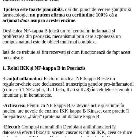
Ipoteza este foarte plauzibilă
, dar din punct de vedere științific și
farmacologic,
nu putem afirma cu certitudine 100% că a
acționat
doar
asupra acestei enzime
.
Deși calea NF-kappa B joacă un rol central în inflamația și
proliferarea din psoriazis, mecanismul prin care acționează un
compus natural este de obicei mult mai complex.
Iată de ce trebuie să fim rezervați și cum funcționează de fapt acest
mecanism:
1. Rolul IKK și NF-kappa B în Psoriazis
·
Lanțul inflamator:
Factorul nuclear NF-kappa B este un
regulator-cheie care declanșează transcripția genelor pro-inflamatorii
(cum ar fi TNF-alpha, IL-1 beta, IL-6 și IL-8) în celulele sistemului
imunitar și în keratinocite.
·
Activarea:
Pentru ca NF-kappa B să devină activ și să intre în
nucleu, are nevoie de enzima IKK kappa B Kinase, care practic îi
îndepărtează „frâna” (proteina inhibitoare kappa B.
·
Efectul:
Compuși naturali din Deniplant antiinflamatori își
datorează efectul blocării acestei cascade: inhibă IKK, ceea ce duce