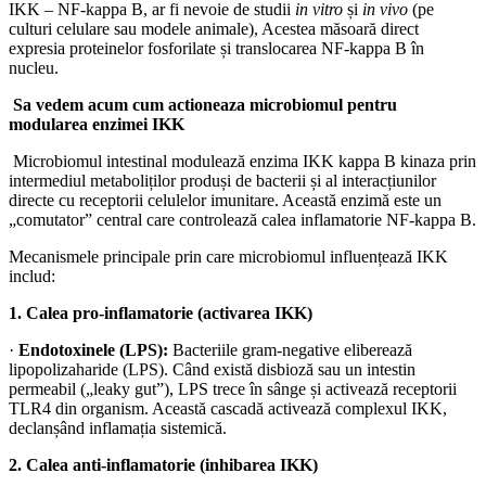
IKK – NF-kappa B, ar fi nevoie de studii
in vitro
și
in vivo
(pe
culturi celulare sau modele animale), Acestea măsoară direct
expresia proteinelor fosforilate și translocarea NF-kappa B în
nucleu.
Sa vedem acum cum actioneaza microbiomul pentru
modularea enzimei IKK
Microbiomul intestinal modulează enzima IKK kappa B kinaza prin
intermediul metaboliților produși de bacterii și al interacțiunilor
directe cu receptorii celulelor imunitare. Această enzimă este un
„comutator” central care controlează calea inflamatorie NF-kappa B.
Mecanismele principale prin care microbiomul influențează IKK
includ:
1. Calea pro-inflamatorie (activarea IKK)
·
Endotoxinele (LPS):
Bacteriile gram-negative eliberează
lipopolizaharide (LPS). Când există disbioză sau un intestin
permeabil („leaky gut”), LPS trece în sânge și activează receptorii
TLR4 din organism. Această cascadă activează complexul IKK,
declanșând inflamația sistemică.
2. Calea anti-inflamatorie (inhibarea IKK)