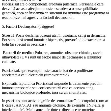
Psoriazisul are o componentă ereditară puternică. Persoanele care
dezvoltă aceasta afecțiune moștenesc adesea o susceptibilitate
genetică, ceea ce înseamnă că sistemul lor imunitar este programat să
reacționeze mai agresiv la factorii declanșatori.
5. Factori Declanșatori (Triggere)
Stresul
: Poate declanșa puseuri atât în psoriazis, cât și în dermatite:
Pot stimula sistemul imunitar hiperactiv, provocând o exacerbare a
bolii (în special în psoriazis)
Factorii de mediu:
Poluarea, anumite substanțe chimice, razele
ultraviolete (UV) sunt un factor major de declanșare a leziunilor
cutanate.
Psoriazisul, spre exemplu, este caracterizat de o proliferare
accelerată a celulelor pielii (turnover rapid)
Explicatia faptului ca Psoriazisul raspunde la tratamente precum
imunosupresoarele sau corticosteroizii este ca acestea ating
mecanisme biologice profunde, insa cu un anumit risc.
In psoriazis sunt activate „căile de semnalizare” ale corpului (cum ar
fi calea JAK/STAT sau anumite citokine, de exemplu TNF-alfa și
interleukinele). Medicamentele țintesc direct aceste proteine