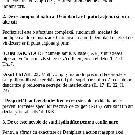
la inactivarea NF-kappa B și oprirea producției de citokine
inflamatorii.
2. De ce compusul natural Deniplant ar fi putut acționa și prin
alte căi
Psoriazisul este o afecțiune complexă, autoimună, mediată de
multiple căi de semnalizare. Compusul natural Deniplant cu efect de
vindecare ar fi putut acționa și prin:
Calea JAK/STAT:
Enzimele Janus Kinase (JAK) sunt adesea
hiperactive în psoriazis și reglează diferenţierea celulelor Th1 și
Th17.
·
Axul Th17/IL-23:
Mulți compuși naturali (precum flavonoidele
sau polifenolii) își exercită efectul prin suprimarea directă a celulelor
dendritice și reducerea secreției de interleukine (IL-17, IL-22, IL-
23).
·
Proprietăți antioxidante:
Reducerea stresului oxidativ poate
preveni formarea speciilor reactive de oxigen (ROS), care sunt un alt
declanșator al activării IKK.
3. De ce este nevoie de studii științifice pentru confirmare
Pentru a afirma cu exactitate că Deniplant a acționat asupra axei