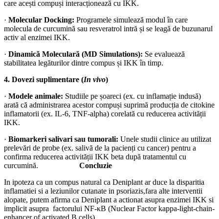
care acești compuși interacționează cu IKK.
·
Molecular Docking:
Programele simulează modul în care
molecula de curcumină sau resveratrol intră și se leagă de buzunarul
activ al enzimei IKK.
·
Dinamică Moleculară (MD Simulations):
Se evaluează
stabilitatea legăturilor dintre compus și IKK în timp.
4. Dovezi suplimentare (
In vivo
)
·
Modele animale:
Studiile pe șoareci (ex. cu inflamație indusă)
arată că administrarea acestor compuși suprimă producția de citokine
inflamatorii (ex. IL-6, TNF-alpha) corelată cu reducerea activității
IKK.
·
Biomarkeri salivari sau tumorali:
Unele studii clinice au utilizat
prelevări de probe (ex. salivă de la pacienți cu cancer) pentru a
confirma reducerea activității IKK beta după tratamentul cu
curcumină.
Concluzie
In ipoteza ca un compus natural ca Deniplant ar duce la disparitia
inflamatiei si a leziunilor cutanate in psoriazis,fara alte interventii
alopate, putem afirma ca Deniplant a actionat asupra enzimei IKK si
implicit asupra factorului NF-κB (Nuclear Factor kappa-light-chain-
enhancer of activated B cells)