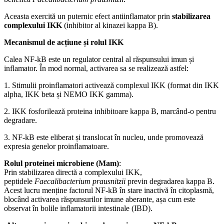
Aceasta exercită un puternic efect antiinflamator prin
stabilizarea
complexului IKK
(inhibitor al kinazei kappa B).
Mecanismul de acțiune și rolul IKK
Calea NF-kB este un regulator central al răspunsului imun și
inflamator. În mod normal, activarea sa se realizează astfel:
1. Stimulii proinflamatori activează complexul IKK (format din IKK
alpha, IKK beta și NEMO IKK gamma).
2. IKK fosforilează proteina inhibitoare kappa B, marcând-o pentru
degradare.
3. NF-kB este eliberat și translocat în nucleu, unde promovează
expresia genelor proinflamatoare.
Rolul proteinei microbiene (Mam)
:
Prin stabilizarea directă a complexului IKK,
peptidele
Faecalibacterium prausnitzii
previn degradarea kappa B.
Acest lucru menține factorul NF-kB în stare inactivă în citoplasmă,
blocând activarea răspunsurilor imune aberante, așa cum este
observat în bolile inflamatorii intestinale (IBD).