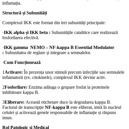
inflamația.
Structură și Subunități
Complexul IKK este format din trei subunități principale:
·
IKK alpha și IKK beta :
Subunitățile catalitice care realizează
fosforilarea efectivă.
·
IKK gamma NEMO – NF-kappa B Essential Modulator
:
Subunitatea de reglare și integrare a semnalelor.
Cum Funcționează
1
Activare:
În prezența unor stimuli precum infecțiile sau semnalele
inflamatorii (ex. citokinele), complexul IKK devine activ.
2
Fosforilare:
Enzima adăuga o grupare fosfat la proteinele
inhibitoare kappa B.
3
Eliberare:
Această etichetare duce la degradarea kappa B.
Factorul de transcripție
NF-kappa B
este eliberat, intră în nucleul
celulei și activează genele responsabile de inflamație și răspuns
imun.
Rol Patologic și Medical