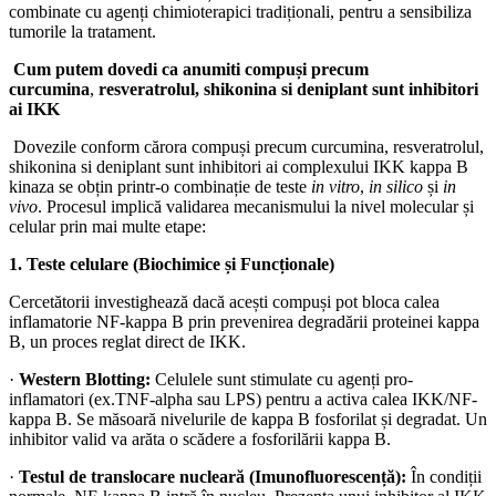
combinate cu agenți chimioterapici tradiționali, pentru a sensibiliza
tumorile la tratament.
Cum putem dovedi ca anumiti compuși precum
curcumina
,
resveratrolul,
shikonina si deniplant sunt inhibitori
ai IKK
Dovezile conform cărora compuși precum curcumina, resveratrolul,
shikonina si deniplant sunt inhibitori ai complexului IKK kappa B
kinaza se obțin printr-o combinație de teste
in vitro
,
in silico
și
in
vivo
. Procesul implică validarea mecanismului la nivel molecular și
celular prin mai multe etape:
1. Teste celulare (Biochimice și Funcționale)
Cercetătorii investighează dacă acești compuși pot bloca calea
inflamatorie NF-kappa B prin prevenirea degradării proteinei kappa
B, un proces reglat direct de IKK.
·
Western Blotting:
Celulele sunt stimulate cu agenți pro-
inflamatori (ex.TNF-alpha sau LPS) pentru a activa calea IKK/NF-
kappa B. Se măsoară nivelurile de kappa B fosforilat și degradat. Un
inhibitor valid va arăta o scădere a fosforilării kappa B.
·
Testul de translocare nucleară (Imunofluorescență):
În condiții