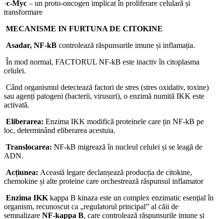
·
c-Myc
– un proto-oncogen implicat în proliferare celulară și
transformare
MECANISME IN FURTUNA DE CITOKINE
Asadar, NF-kB
controlează răspunsurile imune și inflamația.
În mod normal, FACTORUL NF-kB este inactiv în citoplasma
celulei.
Când organismul detectează factori de stres (stres oxidativ, toxine)
sau agenți patogeni (bacterii, virusuri), o enzimă numită IKK este
activată.
Eliberarea:
Enzima IKK modifică proteinele care țin NF-kB pe
loc, determinând eliberarea acestuia.
Translocarea:
NF-kB migrează în nucleul celulei și se leagă de
ADN.
Acțiunea:
Această legare declanșează producția de citokine,
chemokine și alte proteine care orchestrează răspunsul inflamator
Enzima IKK
kappa B kinaza este un complex enzimatic esențial în
organism, recunoscut ca „regulatorul principal” al căii de
semnalizare
NF-kappa B
, care controlează răspunsurile imune și