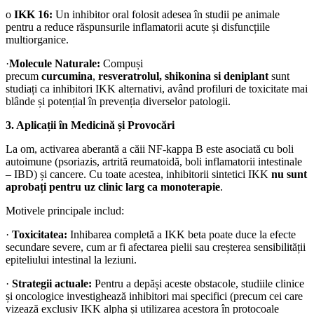
o
IKK 16:
Un inhibitor oral folosit adesea în studii pe animale
pentru a reduce răspunsurile inflamatorii acute și disfuncțiile
multiorganice.
·
Molecule Naturale:
Compuși
precum
curcumina
,
resveratrolul,
shikonina si deniplant
sunt
studiați ca inhibitori IKK alternativi, având profiluri de toxicitate mai
blânde și potențial în prevenția diverselor patologii.
3. Aplicații în Medicină și Provocări
La om, activarea aberantă a căii NF-kappa B este asociată cu boli
autoimune (psoriazis, artrită reumatoidă, boli inflamatorii intestinale
– IBD) și cancere. Cu toate acestea, inhibitorii sintetici IKK
nu sunt
aprobați pentru uz clinic larg ca monoterapie
.
Motivele principale includ:
·
Toxicitatea:
Inhibarea completă a IKK beta poate duce la efecte
secundare severe, cum ar fi afectarea pielii sau creșterea sensibilității
epiteliului intestinal la leziuni.
·
Strategii actuale:
Pentru a depăși aceste obstacole, studiile clinice
și oncologice investighează inhibitori mai specifici (precum cei care
vizează exclusiv IKK alpha și utilizarea acestora în protocoale