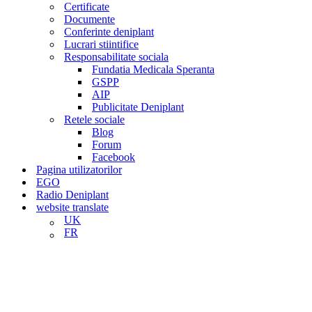
Certificate
Documente
Conferinte deniplant
Lucrari stiintifice
Responsabilitate sociala
Fundatia Medicala Speranta
GSPP
AIP
Publicitate Deniplant
Retele sociale
Blog
Forum
Facebook
Pagina utilizatorilor
EGO
Radio Deniplant
website translate
UK
FR