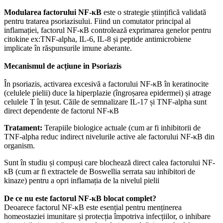
Modularea factorului NF-κB
este o strategie științifică validată
pentru tratarea psoriazisului. Fiind un comutator principal al
inflamației, factorul NF-κB controlează exprimarea genelor pentru
citokine ex:TNF-alpha, IL-6, IL-8 și peptide antimicrobiene
implicate în răspunsurile imune aberante.
Mecanismul de acțiune in Psoriazis
În psoriazis, activarea excesivă a factorului NF-κB în keratinocite
(celulele pielii) duce la hiperplazie (îngroșarea epidermei) și atrage
celulele T în țesut. Căile de semnalizare IL-17 și TNF-alpha sunt
direct dependente de factorul NF-κB
Tratament:
Terapiile biologice actuale (cum ar fi inhibitorii de
TNF-alpha reduc indirect nivelurile active ale factorului NF-κB din
organism.
Sunt în studiu și compuși care blochează direct calea factorului NF-
κB (cum ar fi extractele de Boswellia serrata sau inhibitori de
kinaze) pentru a opri inflamația de la nivelul pielii
De ce nu este factorul NF-κB blocat complet?
Deoarece factorul NF-κB este esențial pentru menținerea
homeostaziei imunitare și protecția împotriva infecțiilor, o inhibare