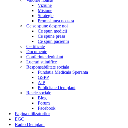
Valorile noaste
Viziune
Misiune
Strategie
Promisiunea noastra
Ce se spune despre noi
Ce spun medicii
Ce spune presa
Ce spun pacientii
Certificate
Documente
Conferinte deniplant
Lucrari stiintifice
Responsabilitate sociala
Fundatia Medicala Speranta
GSPP
AIP
Publicitate Deniplant
Retele sociale
Blog
Forum
Facebook
Pagina utilizatorilor
EGO
Radio Deniplant