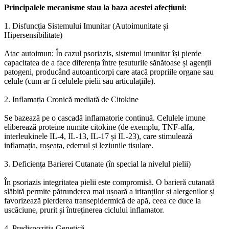
Principalele mecanisme stau la baza acestei afecțiuni:
1. Disfuncția Sistemului Imunitar (Autoimunitate și
Hipersensibilitate)
Atac autoimun: În cazul psoriazis, sistemul imunitar își pierde
capacitatea de a face diferența între țesuturile sănătoase și agenții
patogeni, producând autoanticorpi care atacă propriile organe sau
celule (cum ar fi celulele pielii sau articulațiile).
2. Inflamația Cronică mediată de Citokine
Se bazează pe o cascadă inflamatorie continuă. Celulele imune
eliberează proteine numite citokine (de exemplu, TNF-alfa,
interleukinele IL-4, IL-13, IL-17 și IL-23), care stimulează
inflamația, roșeața, edemul și leziunile tisulare.
3. Deficiența Barierei Cutanate (în special la nivelul pielii)
În psoriazis integritatea pielii este compromisă. O barieră cutanată
slăbită permite pătrunderea mai ușoară a iritanților și alergenilor și
favorizează pierderea transepidermică de apă, ceea ce duce la
uscăciune, prurit și întreținerea ciclului inflamator.
4. Predispoziția Genetică