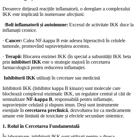
Deoarece dirijează reacțiile inflamatorii, o dereglare a complexului
IKK este implicată în numeroase afecțiuni:
·
Boli inflamatorii și autoimune:
Excesul de activitate IKK duce la
inflamații cronice.
·
Cancer:
Calea NF-kappa B este adesea hiperactivă în celulele
tumorale, promovând supraviețuirea acestora.
·
Terapii:
Blocarea enzimei IKK (în special a subunității IKK beta
prin
inhibitori IKK
este o strategie majoră în cercetarea
farmacologică pentru reducerea inflamației.
Inhibitorii IKK
utilizați în cercetare sau medicină
Inhibitorii IKK (Inhibitor kappa B kinaze) sunt molecule care
blochează complexul enzimatic IKK, un regulator central al căii de
semnalizare
NF-kappa B
, responsabilă pentru inflamație,
supraviețuire celulară și răspuns imun. Deși sunt instrumente
esențiale în
cercetarea preclinică
, dezvoltarea lor ca medicamente
umane este limitată de toxicitate și efectele secundare sistemice.
1. Rolul în Cercetarea Fundamentală
În laboratoare, inhibitorii IKK sunt utilizați pentru a diseca