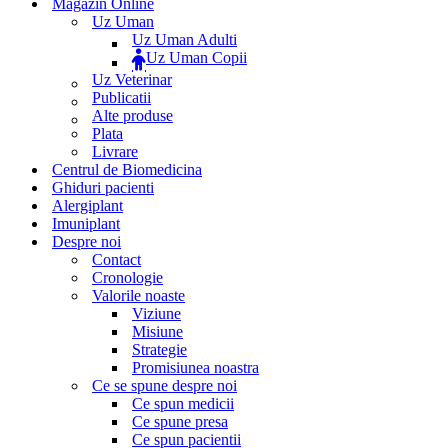
Magazin Online
Uz Uman
Uz Uman Adulti
Uz Uman Copii
Uz Veterinar
Publicatii
Alte produse
Plata
Livrare
Centrul de Biomedicina
Ghiduri pacienti
Alergiplant
Imuniplant
Despre noi
Contact
Cronologie
Valorile noaste
Viziune
Misiune
Strategie
Promisiunea noastra
Ce se spune despre noi
Ce spun medicii
Ce spune presa
Ce spun pacientii