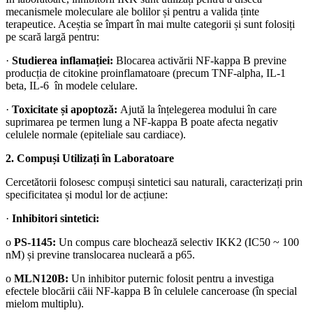
mecanismele moleculare ale bolilor și pentru a valida ținte
terapeutice. Aceștia se împart în mai multe categorii și sunt folosiți
pe scară largă pentru:
·
Studierea inflamației:
Blocarea activării NF-kappa B previne
producția de citokine proinflamatoare (precum TNF-alpha, IL-1
beta, IL-6 în modele celulare.
·
Toxicitate și apoptoză:
Ajută la înțelegerea modului în care
suprimarea pe termen lung a NF-kappa B poate afecta negativ
celulele normale (epiteliale sau cardiace).
2. Compuși Utilizați în Laboratoare
Cercetătorii folosesc compuși sintetici sau naturali, caracterizați prin
specificitatea și modul lor de acțiune:
·
Inhibitori sintetici:
o
PS-1145:
Un compus care blochează selectiv IKK2 (IC50 ~ 100
nM) și previne translocarea nucleară a p65.
o
MLN120B:
Un inhibitor puternic folosit pentru a investiga
efectele blocării căii NF-kappa B în celulele canceroase (în special
mielom multiplu).