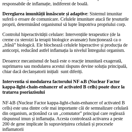
responsabile de inflamație, indiferent de boală.
Dereglarea imunității înnăscute și adaptive
: Sistemul imunitar
suferă o eroare de comunicare. Celulele imunitare atacă fie țesuturile
proprii, determinând organismul să lupte împotriva propriului corp.
Controlul hiperactivității celulare: Intervențiile terapeutice (de la
creme cu steroizi la terapii biologice avansate) funcționează ca o
„frână” biologică. Ele blochează celulele hiperactive și producția de
anticorpi, reducând astfel inflamația la nivelul întregului organism.
Deoarece mecanismul de bază este o reacție imunitară exagerată,
suprimarea sau modularea acestui răspuns devine soluția principală,
chiar dacă declanșatorii inițiali sunt diferiți.
Interventia si modularea factorului NF-κB (Nuclear Factor
kappa-light-chain-enhancer of activated B cells) poate duce la
tratarea psoriazisului
NF-kB (Nuclear Factor kappa-light-chain-enhancer of activated B
cells) este una dintre cele mai importante căi de semnalizare celulară
din organism, acționând ca un „comutator” principal care reglează
răspunsul imun și inflamația. Acesta controlează activarea a peste
200 de gene implicate în supraviețuirea celulară și procesele
inflamatorii