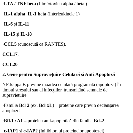
·
LTA / TNF beta
(Limfotoxina alpha / beta )
·
IL-1 alpha IL-1 beta
(Interleukinele 1)
·
IL-6
și
IL-11
·
IL-15
și
IL-18
·
CCL5
(cunoscută ca RANTES),
CCL17
,
CCL20
2. Gene pentru Supraviețuire Celulară și Anti-Apoptoză
NF-kappa B previne moartea celulară programată (apoptoza) în
timpul stresului sau al infecțiilor, transmițând semnale de
supraviețuire:
·Familia
Bcl-2
(ex.
Bcl-xL
) – proteine care previn declanșarea
apoptozei
·
Bfl-1 / A1
– proteina anti-apoptotică din familia Bcl-2
·
c-IAP1
și
c-IAP2
(Inhibitori ai proteinelor apoptozei)