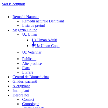
Sari la conținut
Remedii Naturale
Remedii naturale Deniplant
Lista de preturi
Magazin Online
Uz Uman
Uz Uman Adulti
Uz Uman Copii
Uz Veterinar
Publicatii
Alte produse
Plata
Livrare
Centrul de Biomedicina
Ghiduri pacienti
Alergiplant
Imuniplant
Despre noi
Contact
Cronologie