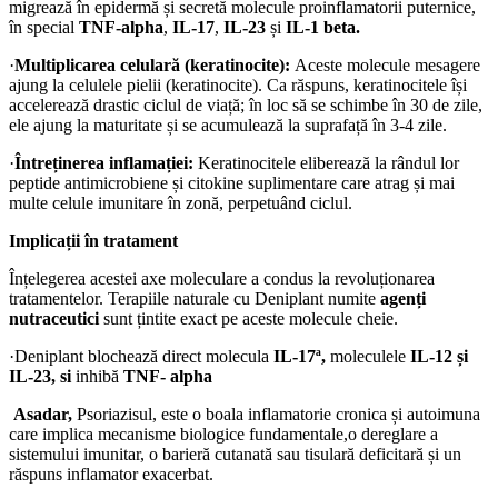
migrează în epidermă și secretă molecule proinflamatorii puternice,
în special
TNF-alpha
,
IL-17
,
IL-23
și
IL-1 beta.
·
Multiplicarea celulară (keratinocite):
Aceste molecule mesagere
ajung la celulele pielii (keratinocite). Ca răspuns, keratinocitele își
accelerează drastic ciclul de viață; în loc să se schimbe în 30 de zile,
ele ajung la maturitate și se acumulează la suprafață în 3-4 zile.
·
Întreținerea inflamației:
Keratinocitele eliberează la rândul lor
peptide antimicrobiene și citokine suplimentare care atrag și mai
multe celule imunitare în zonă, perpetuând ciclul.
Implicații în tratament
Înțelegerea acestei axe moleculare a condus la revoluționarea
tratamentelor. Terapiile naturale cu Deniplant numite
agenți
nutraceutici
sunt țintite exact pe aceste molecule cheie.
·Deniplant blochează direct molecula
IL-17ª,
moleculele
IL-12 și
IL-23, si
inhibă
TNF- alpha
Asadar,
Psoriazisul, este o boala inflamatorie cronica și autoimuna
care implica mecanisme biologice fundamentale,o dereglare a
sistemului imunitar, o barieră cutanată sau tisulară deficitară și un
răspuns inflamator exacerbat.