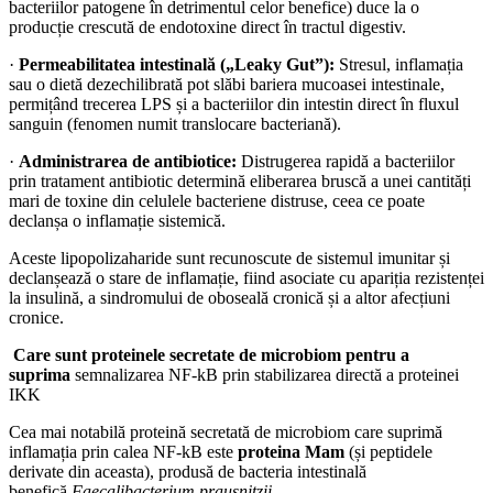
bacteriilor patogene în detrimentul celor benefice) duce la o
producție crescută de endotoxine direct în tractul digestiv.
·
Permeabilitatea intestinală („Leaky Gut”):
Stresul, inflamația
sau o dietă dezechilibrată pot slăbi bariera mucoasei intestinale,
permițând trecerea LPS și a bacteriilor din intestin direct în fluxul
sanguin (fenomen numit translocare bacteriană).
·
Administrarea de antibiotice:
Distrugerea rapidă a bacteriilor
prin tratament antibiotic determină eliberarea bruscă a unei cantități
mari de toxine din celulele bacteriene distruse, ceea ce poate
declanșa o inflamație sistemică.
Aceste lipopolizaharide sunt recunoscute de sistemul imunitar și
declanșează o stare de inflamație, fiind asociate cu apariția rezistenței
la insulină, a sindromului de oboseală cronică și a altor afecțiuni
cronice.
Care sunt proteinele secretate de microbiom pentru a
suprima
semnalizarea NF-kB prin stabilizarea directă a proteinei
IKK
Cea mai notabilă proteină secretată de microbiom care suprimă
inflamația prin calea NF-kB este
proteina Mam
(și peptidele
derivate din aceasta), produsă de bacteria intestinală
benefică
Faecalibacterium prausnitzii
.